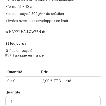
format 15 x 10 cm
⚡️
2
papier recyclé 300g/m
de création
⚡️
livrées avec leurs enveloppes en kraft
⚡️
HAPPY HALLOWEEN
🎃
🎃
Et toujours :
♻️ Papier recyclé
🇫🇷 Fabriqué en France
Quantité
Prix :
0 à 0
12,00 € TTC l'unité
Quantité