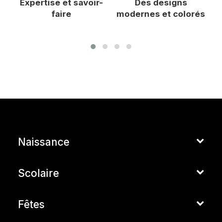
Expertise et savoir-
Des designs
F
faire
modernes et colorés
Naissance
Scolaire
Fêtes