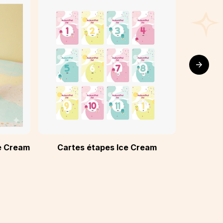
ce Cream
Cartes étapes Ice Cream
Sticke