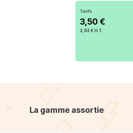
Tarifs
3,50 €
2,92 € H.T.
La gamme assortie