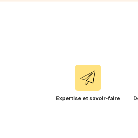
ier recyclé
Expertise et savoir-faire
D