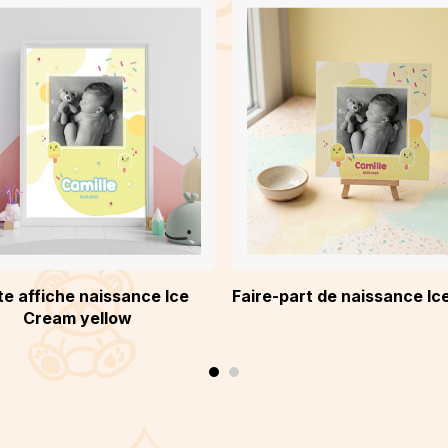
te affiche naissance Ice
Faire-part de naissance I
Cream yellow