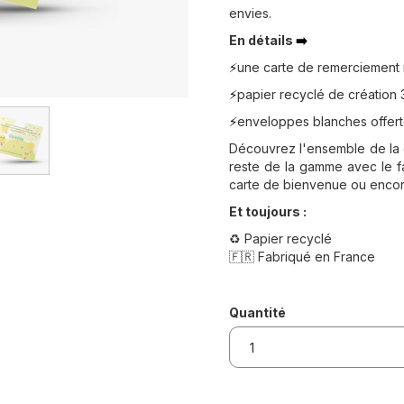
envies.
En détails
➡️
une carte de remerciement 
⚡️
papier recyclé de création
⚡️
enveloppes blanches offer
⚡️
Découvrez l'ensemble de la 
reste de la gamme avec le fa
carte de bienvenue ou encore
Et toujours :
♻️ Papier recyclé
🇫🇷 Fabriqué en France
Quantité