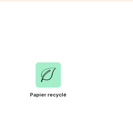
Papier recyclé
Expertise et sa