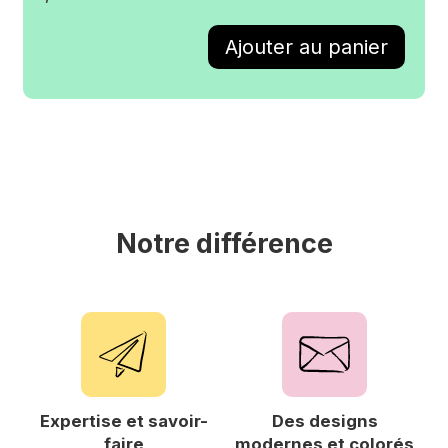
Notre différence
Expertise et savoir-
Des designs
F
faire
modernes et colorés