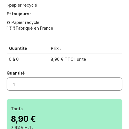
papier recyclé
⚡️
Et toujours :
♻️ Papier recyclé
🇫🇷 Fabriqué en France
Quantité
Prix :
0 à 0
8,90 € TTC l'unité
Quantité
Tarifs
8,90 €
7,42 € H.T.