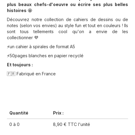
plus beaux chefs-d'oeuvre
ou
écrire
ses plus belles
histoires
🤩
Découvrez notre collection de cahiers de dessins ou de
notes (selon vos envies) au style fun et tout en couleurs ! Ils
sont tous tellements cool qu'on a envie de les
collectionner
💜
un cahier à spirales de format A5
⚡️
50pages blanches en papier recyclé
⚡️
Et toujours :
🇫🇷 Fabriqué en France
Quantité
Prix :
0 à 0
8,90 € TTC l'unité