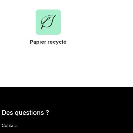
Papier recyclé
Expertise et sa
Des questions ?
Contact