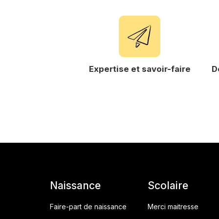
ier recyclé
Expertise et savoir-faire
D
Naissance
Scolaire
Faire-part de naissance
Merci maitresse