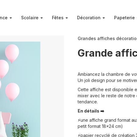
ance
Scolaire
Fêtes
Décoration
Papeterie
Grandes affiches décorati
Grande affi
Ambiancez la chambre de vot
Un joli design pour se motive
Cette affiche est disponible 
mixer avec le reste de notre 
tendance.
En détails ➡️
une affiche grand format a
⚡️
petit format 18x24 cm)
papier recyclé de création
⚡️