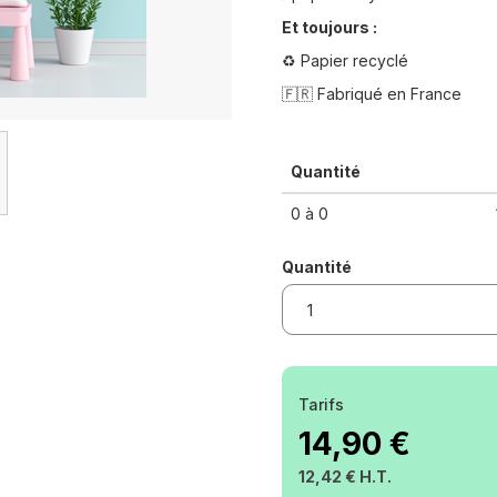
Et toujours :
♻️ Papier recyclé
🇫🇷 Fabriqué en France
Quantité
0 à 0
Quantité
Tarifs
14,90 €
12,42 € H.T.